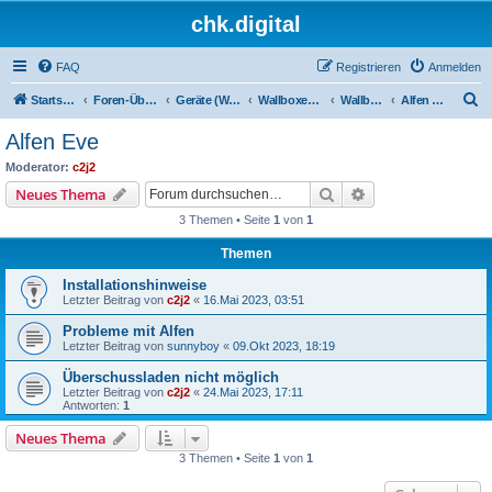
chk.digital
FAQ
Registrieren
Anmelden
S
Startseite
Foren-Übersicht
Geräte (Wallboxen, Stromquellen, Autos)
Wallboxen & Funkschalter
Wallboxen mit Phasenlimitierung
Alfen Eve
u
Alfen Eve
c
Moderator:
c2j2
h
Suche
Erweiterte Suche
Neues Thema
e
3 Themen • Seite
1
von
1
Themen
Installationshinweise
Letzter Beitrag von
c2j2
«
16.Mai 2023, 03:51
Probleme mit Alfen
Letzter Beitrag von
sunnyboy
«
09.Okt 2023, 18:19
Überschussladen nicht möglich
Letzter Beitrag von
c2j2
«
24.Mai 2023, 17:11
Antworten:
1
Neues Thema
3 Themen • Seite
1
von
1