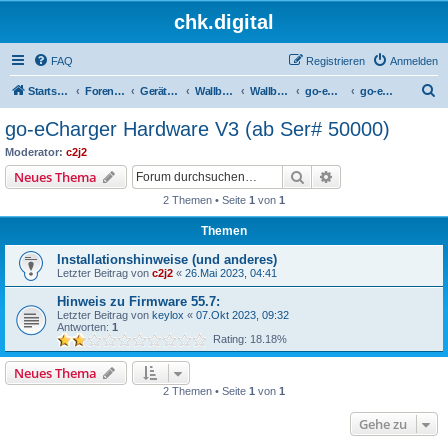
chk.digital
FAQ
Registrieren
Anmelden
S
Startseite
Foren-Übersicht
Geräte (Wallboxen, Stromquellen, Autos)
Wallboxen & Funkschalter
Wallboxen mit Phasenlimitierung
go-eCharger
go-eCharger Hardware V3 (ab Ser# 50000)
u
go-eCharger Hardware V3 (ab Ser# 50000)
c
Moderator:
c2j2
h
Suche
Erweiterte Suche
Neues Thema
e
2 Themen • Seite
1
von
1
Themen
Installationshinweise (und anderes)
Letzter Beitrag von
c2j2
«
26.Mai 2023, 04:41
Hinweis zu Firmware 55.7:
Letzter Beitrag von
keylox
«
07.Okt 2023, 09:32
Antworten:
1
Rating: 18.18%
Neues Thema
2 Themen • Seite
1
von
1
Gehe zu