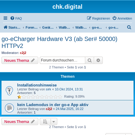
chk.digital
FAQ
Registrieren
Anmelden
S
Startseite
Foren-Übersicht
Geräte (Wallboxen, Stromquellen, Autos)
Wallboxen & Funkschalter
Wallboxen mit Phasenlimitierung
go-eCharger
go-eCharger Hardware V3 (ab Ser# 50000) HTTPv2
u
go-eCharger Hardware V3 (ab Ser# 50000)
c
HTTPv2
h
Moderator:
c2j2
e
Suche
Erweiterte Suche
Neues Thema
2 Themen • Seite
1
von
1
Themen
Installationshinweise
Letzter Beitrag von
sirk
«
10.Okt 2024, 13:31
Antworten:
5
Rating: 9.09%
kein Lademodus in der go-e App aktiv
Letzter Beitrag von
c2j2
«
24.Mai 2025, 16:22
Antworten:
1
Neues Thema
2 Themen • Seite
1
von
1