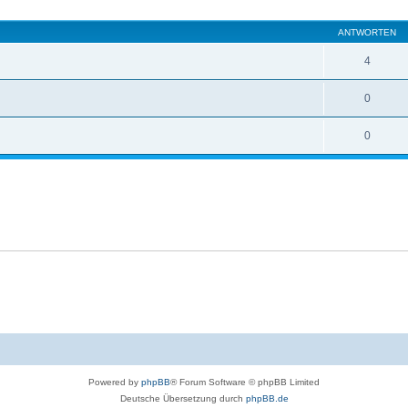
eiterte Suche
ANTWORTEN
4
0
0
Powered by
phpBB
® Forum Software © phpBB Limited
Deutsche Übersetzung durch
phpBB.de