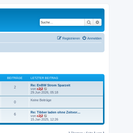
Suche
Erweiterte Suche
Registrieren
Anmelden
BEITRÄGE
LETZTER BEITRAG
Re: EnBW Strom Sparzeit
2
N
von
c2j2
e
29.Jun 2026, 05:18
u
e
Keine Beiträge
0
s
t
e
Re: Tibber laden ohne Zeitvor…
r
6
N
von
c2j2
B
e
15.Jan 2025, 12:26
e
u
i
e
t
s
r