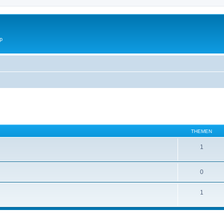
p
THEMEN
1
0
1