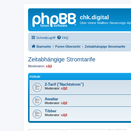
chk.digital
Über meine Wallbox-Steuerungs-Ap
Schnellzugriff
FAQ
Startseite
Foren-Übersicht
Zeitabhängige Stromtarife
Zeitabhängige Stromtarife
Moderator:
c2j2
FORUM
2-Tarif ("Nachtstrom")
Moderator:
c2j2
Awattar
Moderator:
c2j2
Tibber
Moderator:
c2j2