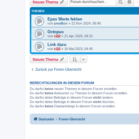
Suche
Erw
Neues Thema
THEMEN
Epex Werte fehlen
von
jowallbox
»
22.Nov 2024, 06:40
Octopus
von
c2j2
»
21.Apr 2026, 08:32
Link dazu
von
c2j2
»
16.Mai 2023, 04:45
Neues Thema
Zurück zur Foren-Übersicht
BERECHTIGUNGEN IN DIESEM FORUM
Du darfst
keine
neuen Themen in diesem Forum erstellen.
Du darfst
keine
Antworten zu Themen in diesem Forum erstellen.
Du darfst deine Beiträge in diesem Forum
nicht
ändern.
Du darfst deine Beiträge in diesem Forum
nicht
löschen.
Du darfst
keine
Dateianhänge in diesem Forum erstellen.
Startseite
Foren-Übersicht