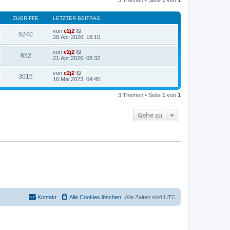
3 Themen • Seite
1
von
1
t
a
e
g
r
ZUGRIFFE
LETZTER BEITRAG
B
e
von
c2j2
i
5240
28.Apr 2026, 18:10
t
r
a
von
c2j2
652
g
21.Apr 2026, 08:32
von
c2j2
3015
16.Mai 2023, 04:45
3 Themen • Seite
1
von
1
Gehe zu
Kontakt
Alle Cookies löschen
Alle Zeiten sind
UTC