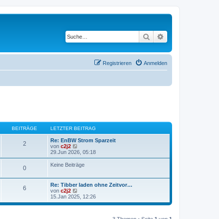
Suche
Erweiterte Suche
Registrieren
Anmelden
BEITRÄGE
LETZTER BEITRAG
Re: EnBW Strom Sparzeit
2
N
von
c2j2
e
29.Jun 2026, 05:18
u
e
Keine Beiträge
0
s
t
e
Re: Tibber laden ohne Zeitvor…
r
6
N
von
c2j2
B
e
15.Jan 2025, 12:26
e
u
i
e
t
s
r