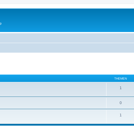
p
THEMEN
1
0
1