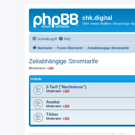
chk.digital
Über meine Wallbox-Steuerungs-Ap
Schnellzugriff
FAQ
Startseite
Foren-Übersicht
Zeitabhängige Stromtarife
Zeitabhängige Stromtarife
Moderator:
c2j2
FORUM
2-Tarif ("Nachtstrom")
Moderator:
c2j2
Awattar
Moderator:
c2j2
Tibber
Moderator:
c2j2