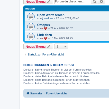
Suche
Erw
Neues Thema
THEMEN
Epex Werte fehlen
von
jowallbox
»
22.Nov 2024, 06:40
Octopus
von
c2j2
»
21.Apr 2026, 08:32
Link dazu
von
c2j2
»
16.Mai 2023, 04:45
Neues Thema
Zurück zur Foren-Übersicht
BERECHTIGUNGEN IN DIESEM FORUM
Du darfst
keine
neuen Themen in diesem Forum erstellen.
Du darfst
keine
Antworten zu Themen in diesem Forum erstellen.
Du darfst deine Beiträge in diesem Forum
nicht
ändern.
Du darfst deine Beiträge in diesem Forum
nicht
löschen.
Du darfst
keine
Dateianhänge in diesem Forum erstellen.
Startseite
Foren-Übersicht