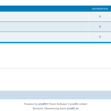
eiterte Suche
ANTWORTEN
4
0
0
Powered by
phpBB
® Forum Software © phpBB Limited
Deutsche Übersetzung durch
phpBB.de