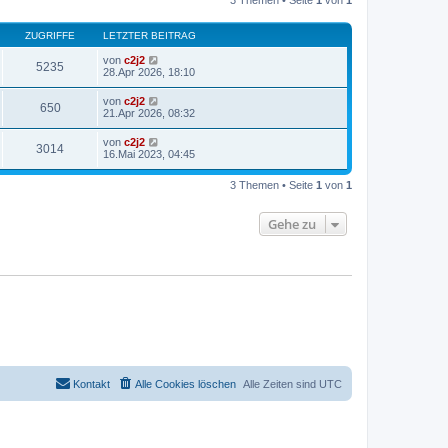
3 Themen • Seite
1
von
1
t
a
e
g
r
ZUGRIFFE
LETZTER BEITRAG
B
e
von
c2j2
i
5235
28.Apr 2026, 18:10
t
r
a
von
c2j2
650
g
21.Apr 2026, 08:32
von
c2j2
3014
16.Mai 2023, 04:45
3 Themen • Seite
1
von
1
Gehe zu
Kontakt
Alle Cookies löschen
Alle Zeiten sind
UTC