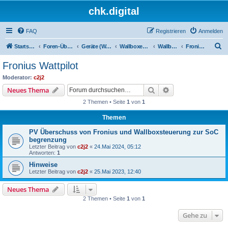
chk.digital
FAQ
Registrieren
Anmelden
S
Startseite
Foren-Übersicht
Geräte (Wallboxen, Stromquellen, Autos)
Wallboxen & Funkschalter
Wallboxen mit Phasenlimitierung
Fronius Wattpilot
u
Fronius Wattpilot
c
Moderator:
c2j2
h
Suche
Erweiterte Suche
Neues Thema
e
2 Themen • Seite
1
von
1
Themen
PV Überschuss von Fronius und Wallboxsteuerung zur SoC
begrenzung
Letzter Beitrag von
c2j2
«
24.Mai 2024, 05:12
Antworten:
1
Hinweise
Letzter Beitrag von
c2j2
«
25.Mai 2023, 12:40
Neues Thema
2 Themen • Seite
1
von
1
Gehe zu