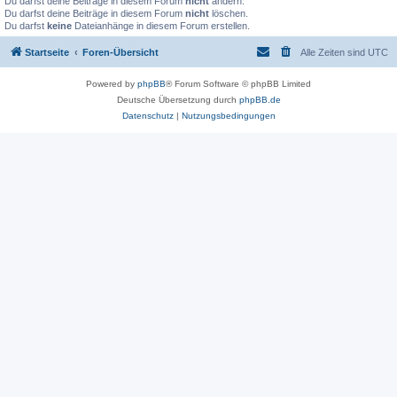
Du darfst deine Beiträge in diesem Forum
nicht
ändern.
Du darfst deine Beiträge in diesem Forum
nicht
löschen.
Du darfst
keine
Dateianhänge in diesem Forum erstellen.
Startseite
Foren-Übersicht
Alle Zeiten sind
UTC
Powered by
phpBB
® Forum Software © phpBB Limited
Deutsche Übersetzung durch
phpBB.de
Datenschutz
|
Nutzungsbedingungen