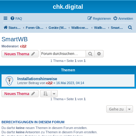
chk.digital
FAQ
Registrieren
Anmelden
S
Startseite
Foren-Übersicht
Geräte (Wallboxen, Stromquellen, Autos)
Wallboxen & Funkschalter
Wallboxen ohne Phasenlimitierung
SmartWB
u
SmartWB
c
Moderator:
c2j2
h
Suche
Erweiterte Suche
Neues Thema
e
1 Thema • Seite
1
von
1
Themen
Installationshinweise
Letzter Beitrag von
c2j2
«
16.Mai 2023, 04:14
Neues Thema
1 Thema • Seite
1
von
1
Gehe zu
BERECHTIGUNGEN IN DIESEM FORUM
Du darfst
keine
neuen Themen in diesem Forum erstellen.
Du darfst
keine
Antworten zu Themen in diesem Forum erstellen.