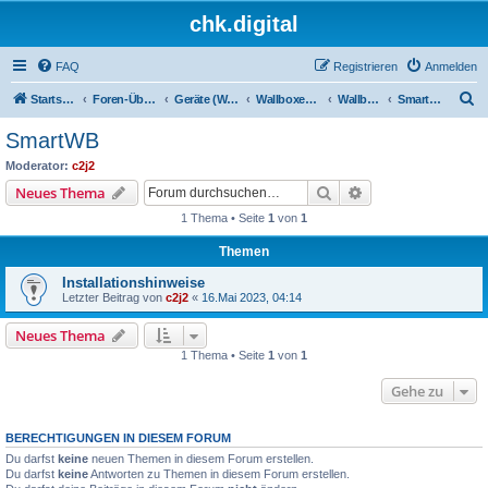
chk.digital
FAQ
Registrieren
Anmelden
S
Startseite
Foren-Übersicht
Geräte (Wallboxen, Stromquellen, Autos)
Wallboxen & Funkschalter
Wallboxen ohne Phasenlimitierung
SmartWB
u
SmartWB
c
Moderator:
c2j2
h
Suche
Erweiterte Suche
Neues Thema
e
1 Thema • Seite
1
von
1
Themen
Installationshinweise
Letzter Beitrag von
c2j2
«
16.Mai 2023, 04:14
Neues Thema
1 Thema • Seite
1
von
1
Gehe zu
BERECHTIGUNGEN IN DIESEM FORUM
Du darfst
keine
neuen Themen in diesem Forum erstellen.
Du darfst
keine
Antworten zu Themen in diesem Forum erstellen.