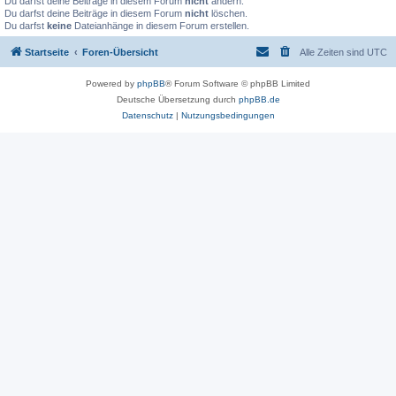
Du darfst deine Beiträge in diesem Forum
nicht
ändern.
Du darfst deine Beiträge in diesem Forum
nicht
löschen.
Du darfst
keine
Dateianhänge in diesem Forum erstellen.
Startseite
Foren-Übersicht
Alle Zeiten sind
UTC
Powered by
phpBB
® Forum Software © phpBB Limited
Deutsche Übersetzung durch
phpBB.de
Datenschutz
|
Nutzungsbedingungen