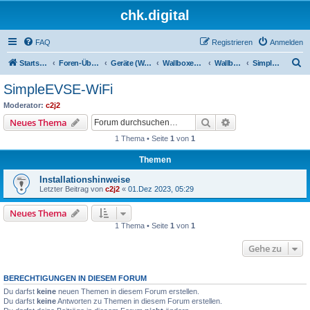
chk.digital
FAQ
Registrieren
Anmelden
S
Startseite
Foren-Übersicht
Geräte (Wallboxen, Stromquellen, Autos)
Wallboxen & Funkschalter
Wallboxen ohne Phasenlimitierung
SimpleEVSE-WiFi
u
SimpleEVSE-WiFi
c
Moderator:
c2j2
h
Suche
Erweiterte Suche
Neues Thema
e
1 Thema • Seite
1
von
1
Themen
Installationshinweise
Letzter Beitrag von
c2j2
«
01.Dez 2023, 05:29
Neues Thema
1 Thema • Seite
1
von
1
Gehe zu
BERECHTIGUNGEN IN DIESEM FORUM
Du darfst
keine
neuen Themen in diesem Forum erstellen.
Du darfst
keine
Antworten zu Themen in diesem Forum erstellen.