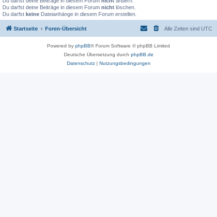
Du darfst deine Beiträge in diesem Forum
nicht
ändern.
Du darfst deine Beiträge in diesem Forum
nicht
löschen.
Du darfst
keine
Dateianhänge in diesem Forum erstellen.
Startseite
Foren-Übersicht
Alle Zeiten sind
UTC
Powered by
phpBB
® Forum Software © phpBB Limited
Deutsche Übersetzung durch
phpBB.de
Datenschutz
|
Nutzungsbedingungen