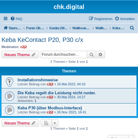
chk.digital
FAQ
Registrieren
Anmelden
S
Startseite
Foren-Übersicht
Geräte (Wallboxen, Stromquellen, Autos)
Wallboxen & Funkschalter
Wallboxen ohne Phasenlimitierung
Keba KeContact P20, P30 c/x
u
Keba KeContact P20, P30 c/x
c
Moderator:
c2j2
h
Suche
Erweiterte Suche
Neues Thema
e
3 Themen • Seite
1
von
1
Themen
Installationshinweise
Letzter Beitrag von
c2j2
«
16.Mai 2023, 04:10
Die Keba regelt die Leistung nicht runter.
Letzter Beitrag von
c2j2
«
30.Mai 2024, 14:27
Antworten:
1
Keba P30 (über Modbus-Interface)
Letzter Beitrag von
c2j2
«
26.Nov 2023, 16:41
Neues Thema
3 Themen • Seite
1
von
1