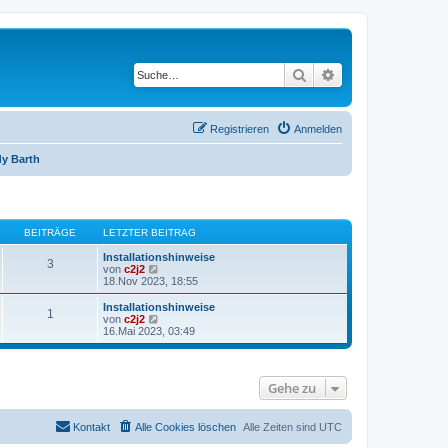
Suche
Erweiterte Suche
Registrieren
Anmelden
y Barth
BEITRÄGE
LETZTER BEITRAG
Installationshinweise
3
N
von
c2j2
e
18.Nov 2023, 18:55
u
e
Installationshinweise
1
s
N
von
c2j2
t
e
16.Mai 2023, 03:49
e
u
r
e
B
s
e
t
Gehe zu
i
e
t
r
r
B
a
e
Kontakt
Alle Cookies löschen
Alle Zeiten sind
UTC
g
i