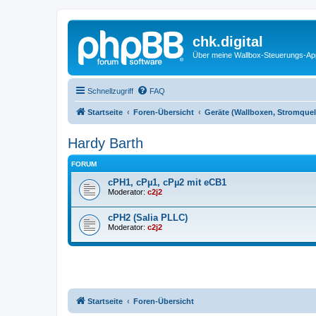
chk.digital
Über meine Wallbox-Steuerungs-Ap
Schnellzugriff
FAQ
Startseite
Foren-Übersicht
Geräte (Wallboxen, Stromquel
Hardy Barth
FORUM
cPH1, cPµ1, cPµ2 mit eCB1
Moderator:
c2j2
cPH2 (Salia PLLC)
Moderator:
c2j2
Startseite
Foren-Übersicht