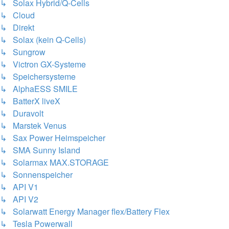
↳ Solax Hybrid/Q-Cells
↳ Cloud
↳ Direkt
↳ Solax (kein Q-Cells)
↳ Sungrow
↳ Victron GX-Systeme
↳ Speichersysteme
↳ AlphaESS SMILE
↳ BatterX liveX
↳ Duravolt
↳ Marstek Venus
↳ Sax Power Heimspeicher
↳ SMA Sunny Island
↳ Solarmax MAX.STORAGE
↳ Sonnenspeicher
↳ API V1
↳ API V2
↳ Solarwatt Energy Manager flex/Battery Flex
↳ Tesla Powerwall