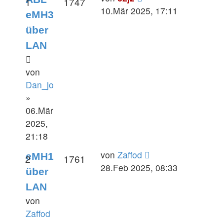
1
1747
10.Mär 2025, 17:11
eMH3
über
LAN
von
Dan_jo
»
06.Mär
2025,
21:18
von
Zaffod
eMH1
2
1761
28.Feb 2025, 08:33
über
LAN
von
Zaffod