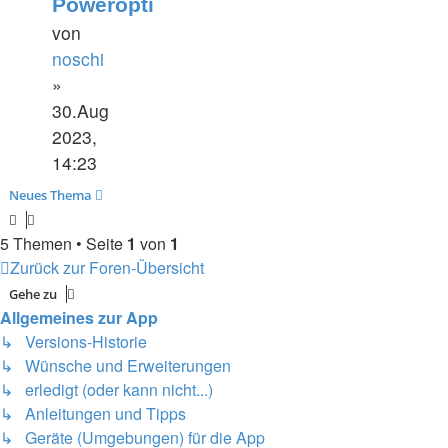
Poweropti
von
noschi
»
30.Aug
2023,
14:23
Neues Thema
5 Themen • Seite
1
von
1
Zurück zur Foren-Übersicht
Gehe zu
Allgemeines zur App
↳ Versions-Historie
↳ Wünsche und Erweiterungen
↳ erledigt (oder kann nicht...)
↳ Anleitungen und Tipps
↳ Geräte (Umgebungen) für die App