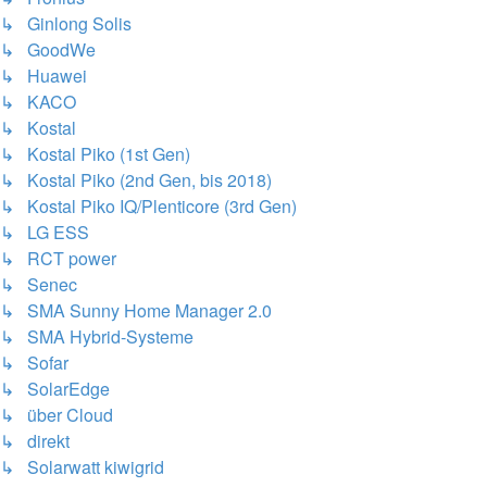
↳ Ginlong Solis
↳ GoodWe
↳ Huawei
↳ KACO
↳ Kostal
↳ Kostal Piko (1st Gen)
↳ Kostal Piko (2nd Gen, bis 2018)
↳ Kostal Piko IQ/Plenticore (3rd Gen)
↳ LG ESS
↳ RCT power
↳ Senec
↳ SMA Sunny Home Manager 2.0
↳ SMA Hybrid-Systeme
↳ Sofar
↳ SolarEdge
↳ über Cloud
↳ direkt
↳ Solarwatt kiwigrid