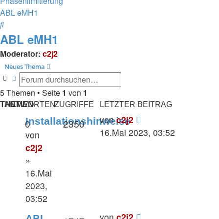
Phasenlimitierung
ABL eMH1
Suche
ABL eMH1
Moderator:
c2j2
Neues Thema
Suche
Erweiterte Suche
5 Themen • Seite
1
von
1
THEMEN
ANTWORTEN
ZUGRIFFE
LETZTER BEITRAG
von
c2j2
Installationshinweise
0
2350
16.Mai 2023, 03:52
von
c2j2
»
16.Mai
2023,
03:52
von
c2j2
ABL