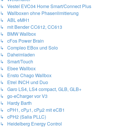
↳ Vestel EVC04 Home Smart/Connect Plus
↳ Wallboxen ohne Phasenlimitierung
↳ ABL eMH1
↳ mit Bender CC612, CC613
↳ BMW Wallbox
↳ cFos Power Brain
↳ Compleo EBox und Solo
↳ Daheimladen
↳ Smart/Touch
↳ Ebee Wallbox
↳ Ensto Chago Wallbox
↳ Etrel INCH und Duo
↳ Garo LS4, LS4 compact, GLB, GLB+
↳ go-eCharger vor V3
↳ Hardy Barth
↳ cPH1, cPµ1, cPµ2 mit eCB1
↳ cPH2 (Salia PLLC)
↳ Heidelberg Energy Control