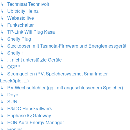
↳ Technisat Technivolt
↳ Ubitricity Heinz
↳ Webasto live
↳ Funkschalter
↳ TP-Link Wifi Plug Kasa
↳ Shelly Plug
↳ Steckdosen mit Tasmota-Firmware und Energiemessgerät
↳ Shelly 1
↳ ... nicht unterstützte Geräte
↳ OCPP
↳ Stromquellen (PV, Speichersysteme, Smartmeter,
Leseköpfe, ...)
↳ PV-Wechselrichter (ggf. mit angeschlossenem Speicher)
↳ Deye
↳ SUN
↳ E3/DC Hauskraftwerk
↳ Enphase IQ Gateway
↳ EON Aura Energy Manager
↳ Fronius