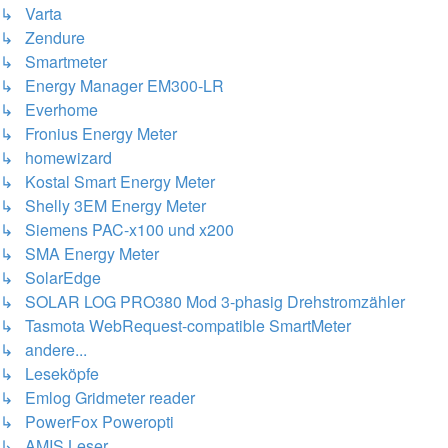
↳ Varta
↳ Zendure
↳ Smartmeter
↳ Energy Manager EM300-LR
↳ Everhome
↳ Fronius Energy Meter
↳ homewizard
↳ Kostal Smart Energy Meter
↳ Shelly 3EM Energy Meter
↳ Siemens PAC-x100 und x200
↳ SMA Energy Meter
↳ SolarEdge
↳ SOLAR LOG PRO380 Mod 3-phasig Drehstromzähler
↳ Tasmota WebRequest-compatible SmartMeter
↳ andere...
↳ Leseköpfe
↳ Emlog Gridmeter reader
↳ PowerFox Poweropti
↳ AMIS Leser