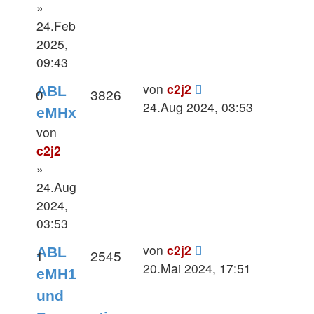
»
24.Feb
2025,
09:43
von
c2j2
ABL
0
3826
24.Aug 2024, 03:53
eMHx
von
c2j2
»
24.Aug
2024,
03:53
von
c2j2
ABL
1
2545
20.Mai 2024, 17:51
eMH1
und