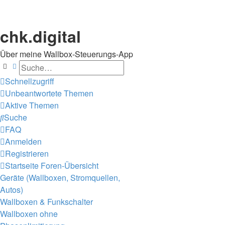
chk.digital
Über meine Wallbox-Steuerungs-App
Suche
Erweiterte Suche
Schnellzugriff
Unbeantwortete Themen
Aktive Themen
Suche
FAQ
Anmelden
Registrieren
Startseite
Foren-Übersicht
Geräte (Wallboxen, Stromquellen,
Autos)
Wallboxen & Funkschalter
Wallboxen ohne