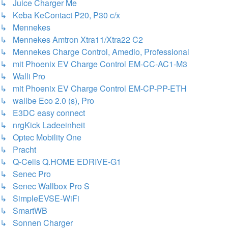
↳ Juice Charger Me
↳ Keba KeContact P20, P30 c/x
↳ Mennekes
↳ Mennekes Amtron Xtra11/Xtra22 C2
↳ Mennekes Charge Control, Amedio, Professional
↳ mit Phoenix EV Charge Control EM-CC-AC1-M3
↳ Walli Pro
↳ mit Phoenix EV Charge Control EM-CP-PP-ETH
↳ wallbe Eco 2.0 (s), Pro
↳ E3DC easy connect
↳ nrgKick Ladeeinheit
↳ Optec Mobility One
↳ Pracht
↳ Q-Cells Q.HOME EDRIVE-G1
↳ Senec Pro
↳ Senec Wallbox Pro S
↳ SimpleEVSE-WiFi
↳ SmartWB
↳ Sonnen Charger