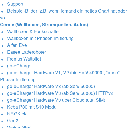
↳ Support
↳ Beispiel-Bilder (z.B. wenn jemand ein nettes Chart hat oder
so...)
Geräte (Wallboxen, Stromquellen, Autos)
↳ Wallboxen & Funkschalter
↳ Wallboxen mit Phasenlimitierung
↳ Alfen Eve
↳ Easee Laderoboter
↳ Fronius Wattpilot
↳ go-eCharger
↳ go-eCharger Hardware V1, V2 (bis Ser# 49999), *ohne*
Phasenlmitierung
↳ go-eCharger Hardware V3 (ab Ser# 50000)
↳ go-eCharger Hardware V3 (ab Ser# 50000) HTTPv2
↳ go-eCharger Hardware V3 über Cloud (u.a. SIM)
↳ Keba P30 mit S10 Modul
↳ NRGKick
↳ Gen2
↳ Weidmüller