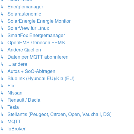
↳ Energiemanager
↳ Solarautonomie
↳ SolarEnergie Energie Monitor
↳ SolarView für Linux
↳ SmartFox Energiemanager
↳ OpenEMS / fenecon FEMS
↳ Andere Quellen
↳ Daten per MQTT abonnieren
↳ ... andere
↳ Autos + SoC-Abfragen
↳ Bluelink (Hyundai EU)/Kia (EU)
↳ Fiat
↳ Nissan
↳ Renault / Dacia
↳ Tesla
↳ Stellantis (Peugeot, Citroen, Open, Vauxhall, DS)
↳ MQTT
↳ ioBroker