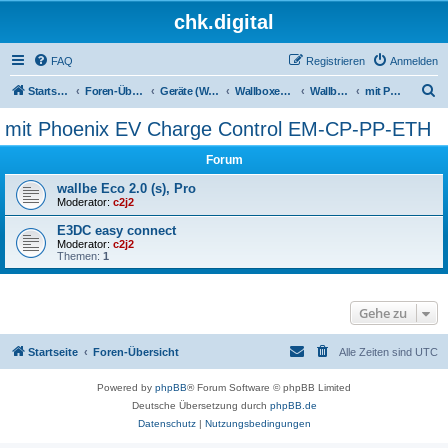
chk.digital
FAQ
Registrieren
Anmelden
S
Startseite
Foren-Übersicht
Geräte (Wallboxen, Stromquellen, Autos)
Wallboxen & Funkschalter
Wallboxen ohne Phasenlimitierung
mit Phoenix EV Charge Control EM-CP-PP-ETH
u
mit Phoenix EV Charge Control EM-CP-PP-ETH
c
Forum
h
e
wallbe Eco 2.0 (s), Pro
Moderator:
c2j2
E3DC easy connect
Moderator:
c2j2
Themen:
1
Gehe zu
Startseite
Foren-Übersicht
Alle Zeiten sind
UTC
Powered by
phpBB
® Forum Software © phpBB Limited
Deutsche Übersetzung durch
phpBB.de
Datenschutz
|
Nutzungsbedingungen