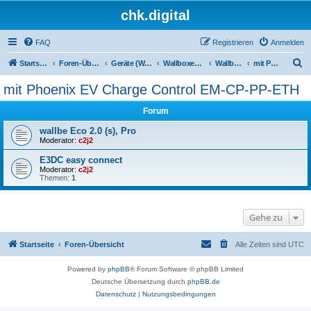
chk.digital
FAQ
Registrieren
Anmelden
S
Startseite
Foren-Übersicht
Geräte (Wallboxen, Stromquellen, Autos)
Wallboxen & Funkschalter
Wallboxen ohne Phasenlimitierung
mit Phoenix EV Charge Control EM-CP-PP-ETH
u
mit Phoenix EV Charge Control EM-CP-PP-ETH
c
Forum
h
e
wallbe Eco 2.0 (s), Pro
Moderator:
c2j2
E3DC easy connect
Moderator:
c2j2
Themen:
1
Gehe zu
Startseite
Foren-Übersicht
Alle Zeiten sind
UTC
Powered by
phpBB
® Forum Software © phpBB Limited
Deutsche Übersetzung durch
phpBB.de
Datenschutz
|
Nutzungsbedingungen