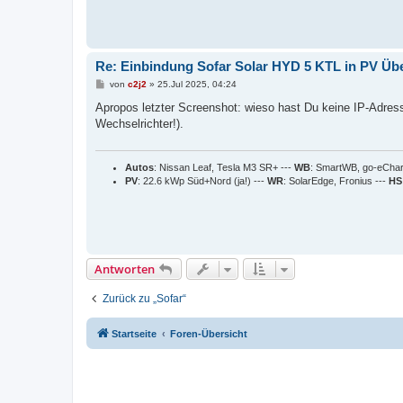
Re: Einbindung Sofar Solar HYD 5 KTL in PV Ü
B
von
c2j2
»
25.Jul 2025, 04:24
e
i
Apropos letzter Screenshot: wieso hast Du keine IP-Adress
t
Wechselrichter!).
r
a
g
Autos
: Nissan Leaf, Tesla M3 SR+ ---
WB
: SmartWB, go-eCha
PV
: 22.6 kWp Süd+Nord (ja!) ---
WR
: SolarEdge, Fronius ---
HS
Antworten
Zurück zu „Sofar“
Startseite
Foren-Übersicht