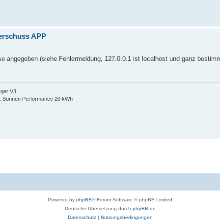
berschuss APP
e angegeben (siehe Fehlermeldung, 127.0.0.1 ist localhost und ganz bestimm
rger V3
: Sonnen Performance 20 kWh
Powered by
phpBB
® Forum Software © phpBB Limited
Deutsche Übersetzung durch
phpBB.de
Datenschutz
|
Nutzungsbedingungen