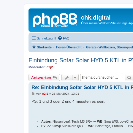
chk.digital
Über meine Wallbox-Steuerungs-Ap
Schnellzugriff
FAQ
Startseite
Foren-Übersicht
Geräte (Wallboxen, Stromquel
Einbindung Sofar Solar HYD 5 KTL in 
Moderator:
c2j2
Antworten
Re: Einbindung Sofar Solar HYD 5 KTL in
B
von
c2j2
»
25.Mär 2024, 13:01
e
i
PS: 1 und 3 oder 2 und 4 müssten es sein.
t
r
a
g
Autos
: Nissan Leaf, Tesla M3 SR+ ---
WB
: SmartWB, go-eCha
PV
: 22.6 kWp Süd+Nord (ja!) ---
WR
: SolarEdge, Fronius ---
HS