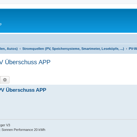
p
len, Autos)
Stromquellen (PV, Speichersysteme, Smartmeter, Leseköpfe, ...)
PV-W
PV Überschuss APP
Suche
Erweiterte Suche
 PV Überschuss APP
rger V3
: Sonnen Performance 20 kWh