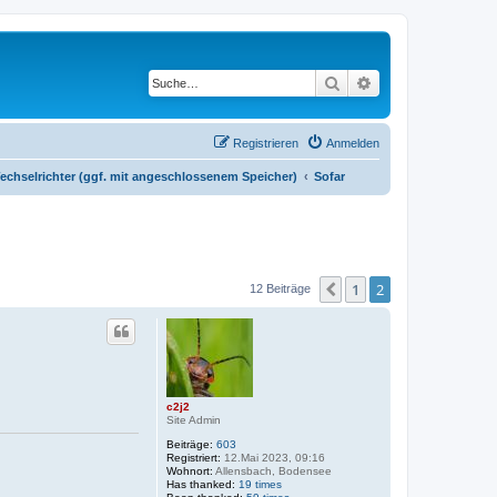
Suche
Erweiterte Suche
Registrieren
Anmelden
echselrichter (ggf. mit angeschlossenem Speicher)
Sofar
1
2
Vorherige
12 Beiträge
c2j2
Site Admin
Beiträge:
603
Registriert:
12.Mai 2023, 09:16
Wohnort:
Allensbach, Bodensee
Has thanked:
19 times