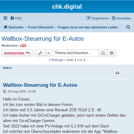
chk.digital
FAQ
Registrieren
Anmelden
S
Startseite
Foren-Übersicht
Fragen rund um das optimierte Laden
u
Wallbox-Steuerung für E-Autos
c
Moderator:
c2j2
h
Suche
Erweiterte
Antworten
e
2 Beiträge • Seite
1
von
1
HaKra
Wallbox-Steuerung für E-Autos
B
02.Aug 2025, 12:36
e
i
Hallo im Forum,
t
ich bin zum ersten Mal in diesem Forum.
r
a
Ich fahre seit 5,5 Jahren eine Renault ZOE R110 Z.E. 40.
g
Ich habe bisher mit GO-eCharger geladen, jetzt nach einem Defekt des
alten mit Go-eCharger Gemini.
Seit 2022 habe ich eine PV-Anlage mit 6,1 KW auf dem Dach
Ich möchte nun Überschussladen realisieren mit der App "Wallbox-