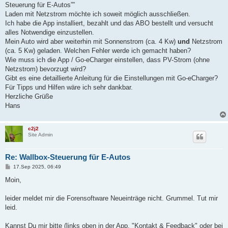
Steuerung für E-Autos””
Laden mit Netzstrom möchte ich soweit möglich ausschließen.
Ich habe die App installiert, bezahlt und das ABO bestellt und versucht
alles Notwendige einzustellen.
Mein Auto wird aber weiterhin mit Sonnenstrom (ca. 4 Kw)
und
Netzstrom
(ca. 5 Kw) geladen. Welchen Fehler werde ich gemacht haben?
Wie muss ich die App / Go-eCharger einstellen, dass PV-Strom (ohne
Netzstrom) bevorzugt wird?
Gibt es eine detaillierte Anleitung für die Einstellungen mit Go-eCharger?
Für Tipps und Hilfen wäre ich sehr dankbar.
Herzliche Grüße
Hans
c2j2
Site Admin
Re: Wallbox-Steuerung für E-Autos
B
17.Sep 2025, 06:49
e
i
Moin,
t
r
a
leider meldet mir die Forensoftware Neueinträge nicht. Grummel. Tut mir
g
leid.
Kannst Du mir bitte (links oben in der App, "Kontakt & Feedback" oder bei