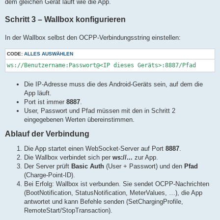
dem gleichen Gerät läuft wie die App.
Schritt 3 – Wallbox konfigurieren
In der Wallbox selbst den OCPP-Verbindungsstring einstellen:
CODE:
ALLES AUSWÄHLEN
ws://Benutzername:Passwort@<IP dieses Geräts>:8887/Pfad
Die IP-Adresse muss die des Android-Geräts sein, auf dem die
App läuft.
Port ist immer
8887
.
User, Passwort und Pfad müssen mit den in Schritt 2
eingegebenen Werten übereinstimmen.
Ablauf der Verbindung
Die App startet einen WebSocket-Server auf Port
8887
.
Die Wallbox verbindet sich per
ws://...
zur App.
Der Server prüft
Basic Auth
(User + Passwort) und den
Pfad
(Charge-Point-ID).
Bei Erfolg: Wallbox ist verbunden. Sie sendet OCPP-Nachrichten
(BootNotification, StatusNotification, MeterValues, …), die App
antwortet und kann Befehle senden (SetChargingProfile,
RemoteStart/StopTransaction).