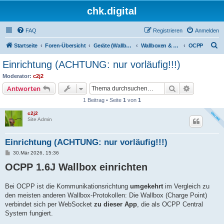
chk.digital
FAQ
Registrieren
Anmelden
S
Startseite
Foren-Übersicht
Geräte (Wallboxen, Stromquellen, Autos)
Wallboxen & Funkschalter
OCPP
u
Einrichtung (ACHTUNG: nur vorläufig!!!)
c
Moderator:
c2j2
h
Suche
Erweiterte
Antworten
e
1 Beitrag • Seite
1
von
1
c2j2
Site Admin
Einrichtung (ACHTUNG: nur vorläufig!!!)
B
30.Mär 2026, 15:36
e
OCPP 1.6J Wallbox einrichten
i
t
r
a
Bei OCPP ist die Kommunikationsrichtung
umgekehrt
im Vergleich zu
g
den meisten anderen Wallbox-Protokollen: Die Wallbox (Charge Point)
verbindet sich per WebSocket
zu dieser App
, die als OCPP Central
System fungiert.