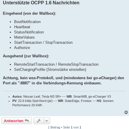
Unterstützte OCPP 1.6 Nachrichten
Eingehend (von der Wallbox):
BootNotification
Heartbeat
StatusNotification
MeterValues
StartTransaction / StopTransaction
Authorize
Ausgehend (zur Wallbox):
RemoteStartTransaction / RemoteStopTransaction
SetChargingProfile (Stromstärke einstellen)
Achtung, kein wss-Protokoll, und (mindestens bei go-eCharger) den
Port als ":8887" in die Verbindungs-Kennung einbauen.
Autos
: Nissan Leaf, Tesla M3 SR+ ---
WB
: SmartWB, go-eCharger V3
PV
: 22.6 kWp Süd+Nord (ja!) ---
WR
: SolarEdge, Fronius ---
HS
: Sonnen
Performance 20 kWh
Antworten
1 Beitrag • Seite
1
von
1