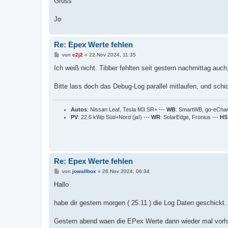
Gruss
Jo
Re: Epex Werte fehlen
B
von
c2j2
»
22.Nov 2024, 11:35
e
i
Ich weiß nicht. Tibber fehlten seit gestern nachmittag auc
t
r
a
Bitte lass doch das Debug-Log parallel mitlaufen, und schic
g
Autos
: Nissan Leaf, Tesla M3 SR+ ---
WB
: SmartWB, go-eCha
PV
: 22.6 kWp Süd+Nord (ja!) ---
WR
: SolarEdge, Fronius ---
HS
Re: Epex Werte fehlen
B
von
jowallbox
»
26.Nov 2024, 06:34
e
i
Hallo
t
r
a
habe dir gestern morgen ( 25.11.) die Log Daten geschickt.
g
Gestern abend waen die EPex Werte dann wieder mal vorh