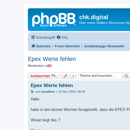
chk.digital
Über meine Wallbox-Steuerungs-Ap
Schnellzugriff
FAQ
Startseite
Foren-Übersicht
Zeitabhängige Stromtarife
Epex Werte fehlen
Moderator:
c2j2
Antworten
Epex Werte fehlen
B
von
jowallbox
»
22.Nov 2024, 06:40
e
i
Hallo
t
r
a
habe in den letzten Wochen festgestellt, dass die EPEX Pr
g
Woran liegt das ?