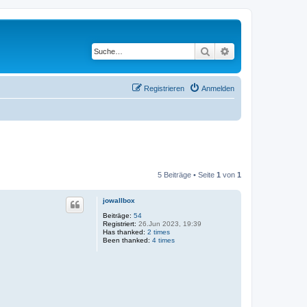
Suche
Erweiterte Suche
Registrieren
Anmelden
5 Beiträge • Seite
1
von
1
jowallbox
Beiträge:
54
Registriert:
26.Jun 2023, 19:39
Has thanked:
2 times
Been thanked:
4 times