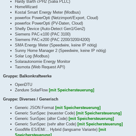
Hardy Barth cPH2 (Salia PLLC)
HomeWizard
Kostal Smart Energy Meter (Modbus)
powerfox PowerOpti (Netzimport/Export, Cloud)
powerfox PowerOpti (PV-Daten, Cloud)
Shelly Device (Auto-Detect Gen1/Gen2)
Siemens PAC-x100 (PAC 3100)
Siemens PAC-x200 (PAC 2200/3200/4200)
SMA Energy Meter (Speedwire, keine IP nötig)
Sunny Home Manager 2 (Speedwire, keine IP nötig)
Solar Log (Modbus)
Solarautonomie Energy Monitor
Tasmota (Web Request API)
Gruppe: Balkonkraftwerke
OpenDTU
Zendure SolarFlow
[mit Speichersteuerung]
Gruppe: Diverses / Generisch
Generic JSON Format
[mit Speichersteuerung]
Generic SunSpec (neuester Code)
[mit Speichersteuerung]
Generic SunSpec (alter Code)
[mit Speichersteuerung]
Generic SunSpec (sehr alter Code)
[mit Speichersteuerung]
GoodWe ES/EM/... Hybrid (langsame Variante)
[mit
Speichersteuerung]