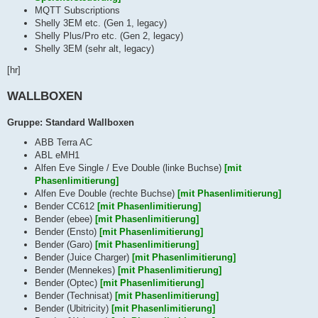
MQTT Subscriptions
Shelly 3EM etc. (Gen 1, legacy)
Shelly Plus/Pro etc. (Gen 2, legacy)
Shelly 3EM (sehr alt, legacy)
[hr]
WALLBOXEN
Gruppe: Standard Wallboxen
ABB Terra AC
ABL eMH1
Alfen Eve Single / Eve Double (linke Buchse)
[mit
Phasenlimitierung]
Alfen Eve Double (rechte Buchse)
[mit Phasenlimitierung]
Bender CC612
[mit Phasenlimitierung]
Bender (ebee)
[mit Phasenlimitierung]
Bender (Ensto)
[mit Phasenlimitierung]
Bender (Garo)
[mit Phasenlimitierung]
Bender (Juice Charger)
[mit Phasenlimitierung]
Bender (Mennekes)
[mit Phasenlimitierung]
Bender (Optec)
[mit Phasenlimitierung]
Bender (Technisat)
[mit Phasenlimitierung]
Bender (Ubitricity)
[mit Phasenlimitierung]