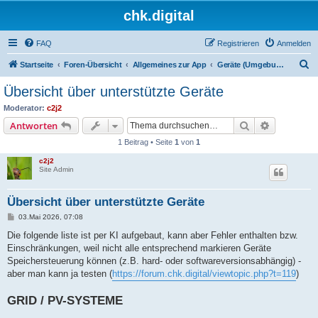
chk.digital
FAQ
Registrieren
Anmelden
S
Startseite
Foren-Übersicht
Allgemeines zur App
Geräte (Umgebungen) für die App
u
Übersicht über unterstützte Geräte
c
Moderator:
c2j2
h
Suche
Erweiterte
Antworten
e
1 Beitrag • Seite
1
von
1
c2j2
Site Admin
Übersicht über unterstützte Geräte
B
03.Mai 2026, 07:08
e
i
Die folgende liste ist per KI aufgebaut, kann aber Fehler enthalten bzw.
t
Einschränkungen, weil nicht alle entsprechend markieren Geräte
r
a
Speichersteuerung können (z.B. hard- oder softwareversionsabhängig) -
g
aber man kann ja testen (
https://forum.chk.digital/viewtopic.php?t=119
)
GRID / PV-SYSTEME