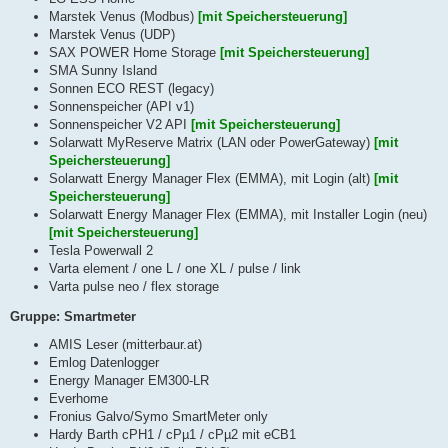
Marstek Venus (Modbus)
[mit Speichersteuerung]
Marstek Venus (UDP)
SAX POWER Home Storage
[mit Speichersteuerung]
SMA Sunny Island
Sonnen ECO REST (legacy)
Sonnenspeicher (API v1)
Sonnenspeicher V2 API
[mit Speichersteuerung]
Solarwatt MyReserve Matrix (LAN oder PowerGateway)
[mit
Speichersteuerung]
Solarwatt Energy Manager Flex (EMMA), mit Login (alt)
[mit
Speichersteuerung]
Solarwatt Energy Manager Flex (EMMA), mit Installer Login (neu)
[mit Speichersteuerung]
Tesla Powerwall 2
Varta element / one L / one XL / pulse / link
Varta pulse neo / flex storage
Gruppe: Smartmeter
AMIS Leser (mitterbaur.at)
Emlog Datenlogger
Energy Manager EM300-LR
Everhome
Fronius Galvo/Symo SmartMeter only
Hardy Barth cPH1 / cPµ1 / cPµ2 mit eCB1