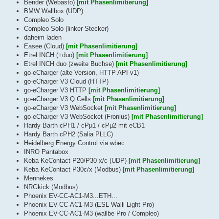
Bender (Webasto)
[mit Phasenlimitierung]
BMW Wallbox (UDP)
Compleo Solo
Compleo Solo (linker Stecker)
daheim laden
Easee (Cloud)
[mit Phasenlimitierung]
Etrel INCH (+duo)
[mit Phasenlimitierung]
Etrel INCH duo (zweite Buchse)
[mit Phasenlimitierung]
go-eCharger (alte Version, HTTP API v1)
go-eCharger V3 Cloud (HTTP)
go-eCharger V3 HTTP
[mit Phasenlimitierung]
go-eCharger V3 Q Cells
[mit Phasenlimitierung]
go-eCharger V3 WebSocket
[mit Phasenlimitierung]
go-eCharger V3 WebSocket (Fronius)
[mit Phasenlimitierung]
Hardy Barth cPH1 / cPµ1 / cPµ2 mit eCB1
Hardy Barth cPH2 (Salia PLLC)
Heidelberg Energy Control via wbec
INRO Pantabox
Keba KeContact P20/P30 x/c (UDP)
[mit Phasenlimitierung]
Keba KeContact P30c/x (Modbus)
[mit Phasenlimitierung]
Mennekes
NRGkick (Modbus)
Phoenix EV-CC-AC1-M3...ETH...
Phoenix EV-CC-AC1-M3 (ESL Walli Light Pro)
Phoenix EV-CC-AC1-M3 (wallbe Pro / Compleo)