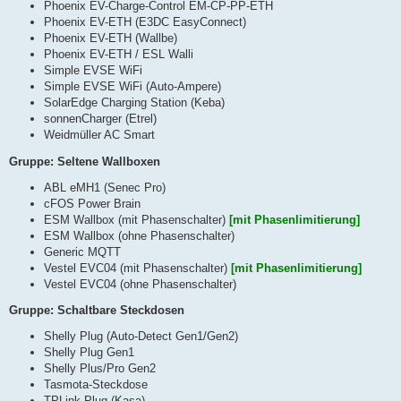
Phoenix EV-Charge-Control EM-CP-PP-ETH
Phoenix EV-ETH (E3DC EasyConnect)
Phoenix EV-ETH (Wallbe)
Phoenix EV-ETH / ESL Walli
Simple EVSE WiFi
Simple EVSE WiFi (Auto-Ampere)
SolarEdge Charging Station (Keba)
sonnenCharger (Etrel)
Weidmüller AC Smart
Gruppe: Seltene Wallboxen
ABL eMH1 (Senec Pro)
cFOS Power Brain
ESM Wallbox (mit Phasenschalter)
[mit Phasenlimitierung]
ESM Wallbox (ohne Phasenschalter)
Generic MQTT
Vestel EVC04 (mit Phasenschalter)
[mit Phasenlimitierung]
Vestel EVC04 (ohne Phasenschalter)
Gruppe: Schaltbare Steckdosen
Shelly Plug (Auto-Detect Gen1/Gen2)
Shelly Plug Gen1
Shelly Plus/Pro Gen2
Tasmota-Steckdose
TPLink Plug (Kasa)