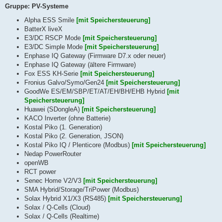
Gruppe: PV-Systeme
Alpha ESS Smile
[mit Speichersteuerung]
BatterX liveX
E3/DC RSCP Mode
[mit Speichersteuerung]
E3/DC Simple Mode
[mit Speichersteuerung]
Enphase IQ Gateway (Firmware D7.x oder neuer)
Enphase IQ Gateway (ältere Firmware)
Fox ESS KH-Serie
[mit Speichersteuerung]
Fronius Galvo/Symo/Gen24
[mit Speichersteuerung]
GoodWe ES/EM/SBP/ET/AT/EH/BH/EHB Hybrid
[mit
Speichersteuerung]
Huawei (SDongleA)
[mit Speichersteuerung]
KACO Inverter (ohne Batterie)
Kostal Piko (1. Generation)
Kostal Piko (2. Generation, JSON)
Kostal Piko IQ / Plenticore (Modbus)
[mit Speichersteuerung]
Nedap PowerRouter
openWB
RCT power
Senec Home V2/V3
[mit Speichersteuerung]
SMA Hybrid/Storage/TriPower (Modbus)
Solax Hybrid X1/X3 (RS485)
[mit Speichersteuerung]
Solax / Q-Cells (Cloud)
Solax / Q-Cells (Realtime)