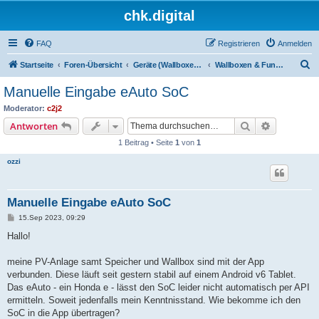
chk.digital
FAQ
Registrieren
Anmelden
S
Startseite
Foren-Übersicht
Geräte (Wallboxen, Stromquellen, Autos)
Wallboxen & Funkschalter
u
Manuelle Eingabe eAuto SoC
c
Moderator:
c2j2
h
Suche
Erweiterte
Antworten
e
1 Beitrag • Seite
1
von
1
ozzi
Manuelle Eingabe eAuto SoC
B
15.Sep 2023, 09:29
e
i
Hallo!
t
r
a
meine PV-Anlage samt Speicher und Wallbox sind mit der App
g
verbunden. Diese läuft seit gestern stabil auf einem Android v6 Tablet.
Das eAuto - ein Honda e - lässt den SoC leider nicht automatisch per API
ermitteln. Soweit jedenfalls mein Kenntnisstand. Wie bekomme ich den
SoC in die App übertragen?