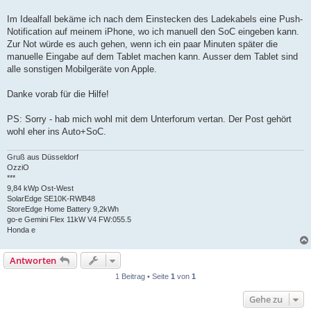
Im Idealfall bekäme ich nach dem Einstecken des Ladekabels eine Push-
Notification auf meinem iPhone, wo ich manuell den SoC eingeben kann.
Zur Not würde es auch gehen, wenn ich ein paar Minuten später die
manuelle Eingabe auf dem Tablet machen kann. Ausser dem Tablet sind
alle sonstigen Mobilgeräte von Apple.
Danke vorab für die Hilfe!
PS: Sorry - hab mich wohl mit dem Unterforum vertan. Der Post gehört
wohl eher ins Auto+SoC.
Gruß aus Düsseldorf
OzziO
***
9,84 kWp Ost-West
SolarEdge SE10K-RWB48
StoreEdge Home Battery 9,2kWh
go-e Gemini Flex 11kW V4 FW:055.5
Honda e
Antworten
1 Beitrag • Seite
1
von
1
Gehe zu