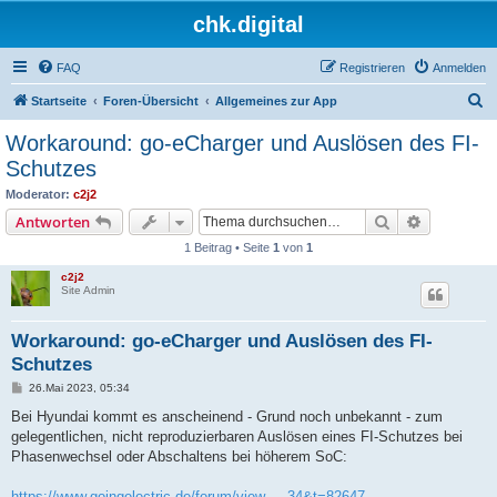
chk.digital
FAQ
Registrieren
Anmelden
S
Startseite
Foren-Übersicht
Allgemeines zur App
u
Workaround: go-eCharger und Auslösen des FI-
c
Schutzes
h
Moderator:
c2j2
e
Suche
Erweiterte
Antworten
1 Beitrag • Seite
1
von
1
c2j2
Site Admin
Workaround: go-eCharger und Auslösen des FI-
Schutzes
B
26.Mai 2023, 05:34
e
i
Bei Hyundai kommt es anscheinend - Grund noch unbekannt - zum
t
gelegentlichen, nicht reproduzierbaren Auslösen eines FI-Schutzes bei
r
a
Phasenwechsel oder Abschaltens bei höherem SoC:
g
https://www.goingelectric.de/forum/view ... 34&t=82647