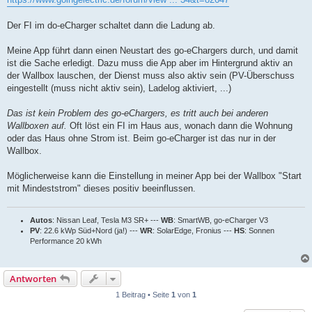
Der FI im do-eCharger schaltet dann die Ladung ab.
Meine App führt dann einen Neustart des go-eChargers durch, und damit
ist die Sache erledigt. Dazu muss die App aber im Hintergrund aktiv an
der Wallbox lauschen, der Dienst muss also aktiv sein (PV-Überschuss
eingestellt (muss nicht aktiv sein), Ladelog aktiviert, ...)
Das ist kein Problem des go-eChargers, es tritt auch bei anderen
Wallboxen auf.
Oft löst ein FI im Haus aus, wonach dann die Wohnung
oder das Haus ohne Strom ist. Beim go-eCharger ist das nur in der
Wallbox.
Möglicherweise kann die Einstellung in meiner App bei der Wallbox "Start
mit Mindeststrom" dieses positiv beeinflussen.
Autos
: Nissan Leaf, Tesla M3 SR+ ---
WB
: SmartWB, go-eCharger V3
PV
: 22.6 kWp Süd+Nord (ja!) ---
WR
: SolarEdge, Fronius ---
HS
: Sonnen
Performance 20 kWh
Antworten
1 Beitrag • Seite
1
von
1