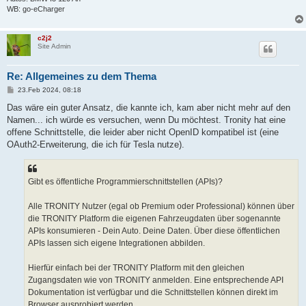
WB: go-eCharger
c2j2
Site Admin
Re: Allgemeines zu dem Thema
B
23.Feb 2024, 08:18
e
i
Das wäre ein guter Ansatz, die kannte ich, kam aber nicht mehr auf den
t
Namen... ich würde es versuchen, wenn Du möchtest. Tronity hat eine
r
a
offene Schnittstelle, die leider aber nicht OpenID kompatibel ist (eine
g
OAuth2-Erweiterung, die ich für Tesla nutze).
Gibt es öffentliche Programmierschnittstellen (APIs)?
Alle TRONITY Nutzer (egal ob Premium oder Professional) können über
die TRONITY Platform die eigenen Fahrzeugdaten über sogenannte
APIs konsumieren - Dein Auto. Deine Daten. Über diese öffentlichen
APIs lassen sich eigene Integrationen abbilden.
Hierfür einfach bei der TRONITY Platform mit den gleichen
Zugangsdaten wie von TRONITY anmelden. Eine entsprechende API
Dokumentation ist verfügbar und die Schnittstellen können direkt im
Browser ausprobiert werden.