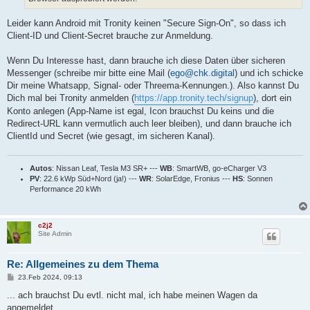
Leider kann Android mit Tronity keinen "Secure Sign-On", so dass ich
Client-ID und Client-Secret brauche zur Anmeldung.
Wenn Du Interesse hast, dann brauche ich diese Daten über sicheren
Messenger (schreibe mir bitte eine Mail (
ego@chk.digital
) und ich schicke
Dir meine Whatsapp, Signal- oder Threema-Kennungen.). Also kannst Du
Dich mal bei Tronity anmelden (
https://app.tronity.tech/signup
), dort ein
Konto anlegen (App-Name ist egal, Icon brauchst Du keins und die
Redirect-URL kann vermutlich auch leer bleiben), und dann brauche ich
ClientId und Secret (wie gesagt, im sicheren Kanal).
Autos
: Nissan Leaf, Tesla M3 SR+ ---
WB
: SmartWB, go-eCharger V3
PV
: 22.6 kWp Süd+Nord (ja!) ---
WR
: SolarEdge, Fronius ---
HS
: Sonnen
Performance 20 kWh
c2j2
Site Admin
Re: Allgemeines zu dem Thema
B
23.Feb 2024, 09:13
e
i
... ach brauchst Du evtl. nicht mal, ich habe meinen Wagen da
t
angemeldet.
r