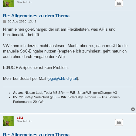
Site Admin
Re: Allgemeines zu dem Thema
B
05.Aug 2026, 13:42
e
i
Nimm einen go-eCharger, der ist am Flexibelsten, was APIs und
t
Funktionalität betrifft.
r
a
g
VW kann ich derzeit nicht auslesen. Macht aber nix, dann mußt Du die
manuelle SoC-Eingabe nutzen (empfehle ich zumindest, geht natürlich
auch ohne durch Eingabe der kWh).
E3/DC-PV/Speicher ist kein Problem.
Mehr bei Bedarf per Mail (
ego@chk.digital
).
Autos
: Nissan Leaf, Tesla M3 SR+ ---
WB
: SmartWB, go-eCharger V3
PV
: 22.6 kWp Süd+Nord (ja!) ---
WR
: SolarEdge, Fronius ---
HS
: Sonnen
Performance 20 kWh
c2j2
Site Admin
Re: Allgemeines zu dem Thema