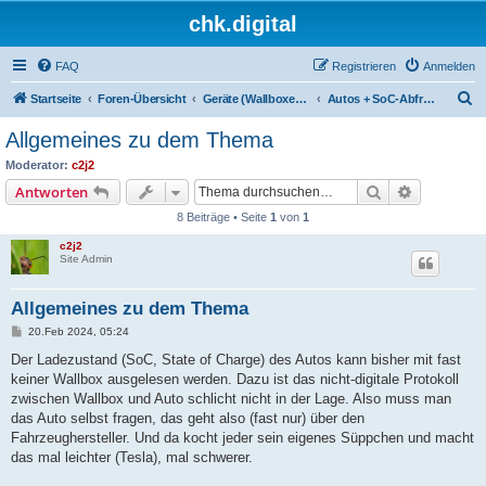
chk.digital
FAQ
Registrieren
Anmelden
S
Startseite
Foren-Übersicht
Geräte (Wallboxen, Stromquellen, Autos)
Autos + SoC-Abfragen
u
Allgemeines zu dem Thema
c
Moderator:
c2j2
h
Suche
Erweiterte
Antworten
e
8 Beiträge • Seite
1
von
1
c2j2
Site Admin
Allgemeines zu dem Thema
B
20.Feb 2024, 05:24
e
i
Der Ladezustand (SoC, State of Charge) des Autos kann bisher mit fast
t
keiner Wallbox ausgelesen werden. Dazu ist das nicht-digitale Protokoll
r
a
zwischen Wallbox und Auto schlicht nicht in der Lage. Also muss man
g
das Auto selbst fragen, das geht also (fast nur) über den
Fahrzeughersteller. Und da kocht jeder sein eigenes Süppchen und macht
das mal leichter (Tesla), mal schwerer.