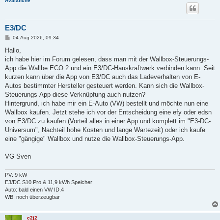
Avalanche
E3/DC
B
04.Aug 2026, 09:34
e
i
Hallo,
t
ich habe hier im Forum gelesen, dass man mit der Wallbox-Steuerungs-
r
a
App die Wallbe ECO 2 und ein E3/DC-Hauskraftwerk verbinden kann. Seit
g
kurzen kann über die App von E3/DC auch das Ladeverhalten von E-
Autos bestimmter Hersteller gesteuert werden. Kann sich die Wallbox-
Steuerungs-App diese Verknüpfung auch nutzen?
Hintergrund, ich habe mir ein E-Auto (VW) bestellt und möchte nun eine
Wallbox kaufen. Jetzt stehe ich vor der Entscheidung eine efy oder edsn
von E3/DC zu kaufen (Vorteil alles in einer App und komplett im "E3-DC-
Universum", Nachteil hohe Kosten und lange Wartezeit) oder ich kaufe
eine "gängige" Wallbox und nutze die Wallbox-Steuerungs-App.
VG Sven
PV: 9 kW
E3/DC S10 Pro & 11,9 kWh Speicher
Auto: bald einen VW ID.4
WB: noch überzeugbar
c2j2