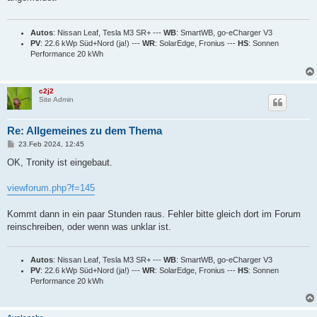
a
g
Autos
: Nissan Leaf, Tesla M3 SR+ ---
WB
: SmartWB, go-eCharger V3
PV
: 22.6 kWp Süd+Nord (ja!) ---
WR
: SolarEdge, Fronius ---
HS
: Sonnen
Performance 20 kWh
c2j2
Site Admin
Re: Allgemeines zu dem Thema
B
23.Feb 2024, 12:45
e
i
OK, Tronity ist eingebaut.
t
r
a
viewforum.php?f=145
g
Kommt dann in ein paar Stunden raus. Fehler bitte gleich dort im Forum
reinschreiben, oder wenn was unklar ist.
Autos
: Nissan Leaf, Tesla M3 SR+ ---
WB
: SmartWB, go-eCharger V3
PV
: 22.6 kWp Süd+Nord (ja!) ---
WR
: SolarEdge, Fronius ---
HS
: Sonnen
Performance 20 kWh