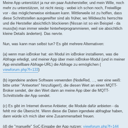
Meine App unterstützt ja nur ein paar Autohersteller, und mein Wille, noch
mehr zu unterstützen, ist nicht riesig - wobei ich schon noch, Freiwillige
vor - das möglicherweise einbauen kann. Mittlerweile ist zu hoffen, dass
diese Schnittstellen ausgereifter sind als früher, wo Wildwuchs herrschte
und die Hersteller absichtlich blockieren (Nissan ist so ein Beispiel - da
muss(te) man immer wieder hinterherprogrammieren, weil sie absichtlich
kleine Details änderten). Das nervte.
Nun, was kann man selbst tun? Es gibt mehrere Alternativen:
(a) wenn man ioBroker hat: ein Modul im ioBroker installieren, was die
Abfrage erledigt, und meiner App über mein ioBroker-Modul (und in meiner
App einstellbare Abfrage-URL) die Abfrage zu ermöglichen (
viewforum.php?f=133
)
(b) irgendeine andere Software verwenden (NodeRed, ..., wer eine weiß:
bitte unter "Antworten" hinzufügen!), die diesen Wert an einen MQTT-
Broker sendet, der den Wert dann an meine App über die MQTT-
Schnittstelle der App sendet.
(c) Es gibt im Internet diverse Anbieter, die Module dafür anbieten - da
fehlt mir die Übersicht. Wenn diese die Daten irgendwie abfragbar haben,
dann würde ich mich über eine Zusammenarbeit freuen.
(d) die "manuelle" SoC-Eingabe der App nutzen:
viewforum.php?f=144