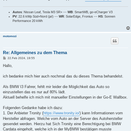
Autos
: Nissan Leaf, Tesla M3 SR+ ---
WB
: SmartWB, go-eCharger V3
PV
: 22.6 kWp Süd+Nord (ja!) ---
WR
: SolarEdge, Fronius ---
HS
: Sonnen
Performance 20 kWh
motomozi
Re: Allgemeines zu dem Thema
B
22.Feb 2024, 19:55
e
i
Hallo,
t
r
a
ich bedanke mich hier auch nochmal das du dieses Thema behandelst.
g
Als BMW I3 Fahrer, fehlt mir leider die Möglichkeit das Auto so
einzustellen das es nur auf 80% lädt.
Aktuell behelfe ich mich mit manueller Einstellungen in der Go-E Wallbox.
Folgenden Gedanke habe ich dazu:
1. Der Anbieter Tronity (
https://www.tronity.io/
) kann Informationen vom
Hersteller abfragen. Welche vom Auto an der Server des Autohersteller
gesendet werden. Hierzu hat Sich Tronity eine Berechtigung bei BMW
Cardata eingeholt, welche ich in der MyBMW bestätigen musste