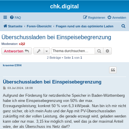
chk.digital
FAQ
Registrieren
Anmelden
S
Startseite
Foren-Übersicht
Fragen rund um das optimierte Laden
u
Überschussladen bei Einspeisebegrenzung
c
Moderator:
c2j2
h
Suche
Erweiterte
Antworten
e
2 Beiträge • Seite
1
von
1
kraemer1504
Überschussladen bei Einspeisebegrenzung
B
03.Jul 2024, 18:08
e
i
Aufgrund der Förderung für netzdienliche Speicher in Baden-Württemberg
t
habe ich eine Einspeisebegrenzung von 50% der max.
r
a
Erzeugungsleistung; konkret 50 % von 6,3 kW/peak. Nun bin ich mir nicht
g
ganz sicher, ob ich mein Auto und der App mit PV-Überschussladen
zukünftig mit der vollen Leistung, die gerade erzeugt wird, geladen werden
kann oder nur max. 3,15 kw möglich sind, weil das ja der maximal Anteil
wäre, der als Überschuss ins Netz darf?