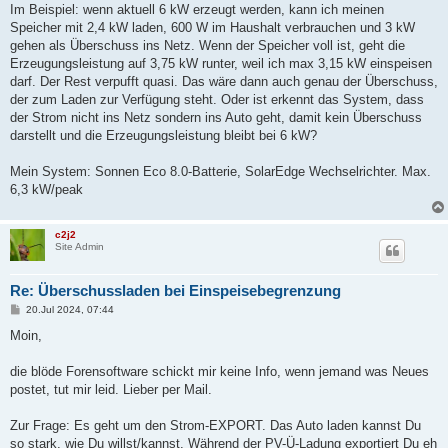
Im Beispiel: wenn aktuell 6 kW erzeugt werden, kann ich meinen
Speicher mit 2,4 kW laden, 600 W im Haushalt verbrauchen und 3 kW
gehen als Überschuss ins Netz. Wenn der Speicher voll ist, geht die
Erzeugungsleistung auf 3,75 kW runter, weil ich max 3,15 kW einspeisen
darf. Der Rest verpufft quasi. Das wäre dann auch genau der Überschuss,
der zum Laden zur Verfügung steht. Oder ist erkennt das System, dass
der Strom nicht ins Netz sondern ins Auto geht, damit kein Überschuss
darstellt und die Erzeugungsleistung bleibt bei 6 kW?
Mein System: Sonnen Eco 8.0-Batterie, SolarEdge Wechselrichter. Max.
6,3 kW/peak
c2j2
Site Admin
Re: Überschussladen bei Einspeisebegrenzung
B
20.Jul 2024, 07:44
e
i
Moin,
t
r
a
die blöde Forensoftware schickt mir keine Info, wenn jemand was Neues
g
postet, tut mir leid. Lieber per Mail.
Zur Frage: Es geht um den Strom-EXPORT. Das Auto laden kannst Du
so stark, wie Du willst/kannst. Während der PV-Ü-Ladung exportiert Du eh