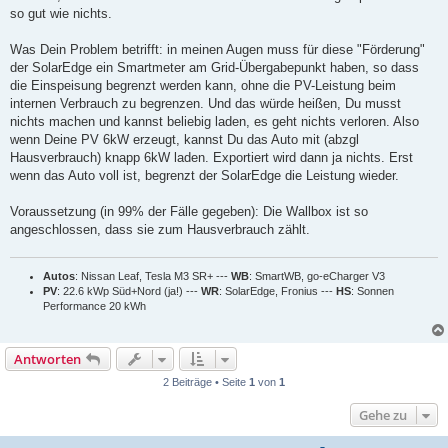
so gut wie nichts.
Was Dein Problem betrifft: in meinen Augen muss für diese "Förderung"
der SolarEdge ein Smartmeter am Grid-Übergabepunkt haben, so dass
die Einspeisung begrenzt werden kann, ohne die PV-Leistung beim
internen Verbrauch zu begrenzen. Und das würde heißen, Du musst
nichts machen und kannst beliebig laden, es geht nichts verloren. Also
wenn Deine PV 6kW erzeugt, kannst Du das Auto mit (abzgl
Hausverbrauch) knapp 6kW laden. Exportiert wird dann ja nichts. Erst
wenn das Auto voll ist, begrenzt der SolarEdge die Leistung wieder.
Voraussetzung (in 99% der Fälle gegeben): Die Wallbox ist so
angeschlossen, dass sie zum Hausverbrauch zählt.
Autos
: Nissan Leaf, Tesla M3 SR+ ---
WB
: SmartWB, go-eCharger V3
PV
: 22.6 kWp Süd+Nord (ja!) ---
WR
: SolarEdge, Fronius ---
HS
: Sonnen
Performance 20 kWh
Antworten
2 Beiträge • Seite
1
von
1
Gehe zu