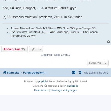
Zoe, Drillinge, Peugeot, ... -> direkt im Fahrzeugtyp
(b) "Ausstecksimulation" probieren, Zeit > 10 Sekunden
Autos
: Nissan Leaf, Tesla M3 SR+ ---
WB
: SmartWB, go-eCharger V3
PV
: 22.6 kWp Süd+Nord (ja!) ---
WR
: SolarEdge, Fronius ---
HS
: Sonnen
Performance 20 kWh
Antworten
1 Beitrag • Seite
1
von
1
Gehe zu
Startseite
Foren-Übersicht
Alle Zeiten sind
UTC
Powered by
phpBB
® Forum Software © phpBB Limited
Deutsche Übersetzung durch
phpBB.de
Datenschutz
|
Nutzungsbedingungen