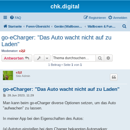
chk.digital
FAQ
Registrieren
Anmelden
S
Startseite
Foren-Übersicht
Geräte (Wallboxen, Stromquellen, Autos)
Wallboxen & Funkschalter
u
go-eCharger: "Das Auto wacht nicht auf zu
c
Laden"
h
Moderator:
c2j2
e
Suche
Erweiterte
Antworten
1 Beitrag • Seite
1
von
1
c2j2
Site Admin
go-eCharger: "Das Auto wacht nicht auf zu Laden"
B
28.Jun 2023, 11:29
e
i
Man kann beim go-eCharger diverse Optionen setzen, um das Auto
t
"aufwachen" zu lassen.
r
a
g
In meiner App bei den Eigenschaften des Autos:
(a) Autotyp einstellen bei dem Charger bekannten Automarken: