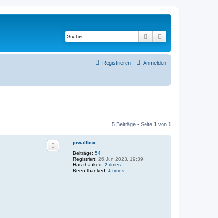
Suche
Erweiterte Suche
Registrieren
Anmelden
5 Beiträge • Seite
1
von
1
jowallbox
Beiträge:
54
Registriert:
26.Jun 2023, 19:39
Has thanked:
2 times
Been thanked:
4 times