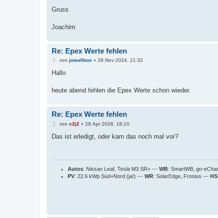
Gruss
Joachim
Re: Epex Werte fehlen
B
von
jowallbox
»
26.Nov 2024, 21:32
e
i
Hallo
t
r
a
heute abend fehlen die Epex Werte schon wieder.
g
Re: Epex Werte fehlen
B
von
c2j2
»
28.Apr 2026, 18:10
e
i
Das ist erledigt, oder kam das noch mal vor?
t
r
a
g
Autos
: Nissan Leaf, Tesla M3 SR+ ---
WB
: SmartWB, go-eCha
PV
: 22.6 kWp Süd+Nord (ja!) ---
WR
: SolarEdge, Fronius ---
HS