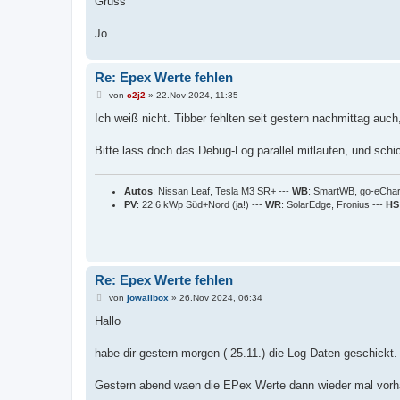
Gruss
Jo
Re: Epex Werte fehlen
B
von
c2j2
»
22.Nov 2024, 11:35
e
i
Ich weiß nicht. Tibber fehlten seit gestern nachmittag auc
t
r
a
Bitte lass doch das Debug-Log parallel mitlaufen, und schic
g
Autos
: Nissan Leaf, Tesla M3 SR+ ---
WB
: SmartWB, go-eCha
PV
: 22.6 kWp Süd+Nord (ja!) ---
WR
: SolarEdge, Fronius ---
HS
Re: Epex Werte fehlen
B
von
jowallbox
»
26.Nov 2024, 06:34
e
i
Hallo
t
r
a
habe dir gestern morgen ( 25.11.) die Log Daten geschickt.
g
Gestern abend waen die EPex Werte dann wieder mal vorh