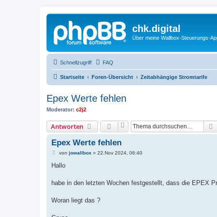
chk.digital
Über meine Wallbox-Steuerungs-Ap
Schnellzugriff
FAQ
Startseite
Foren-Übersicht
Zeitabhängige Stromtarife
Epex Werte fehlen
Moderator:
c2j2
Antworten
Epex Werte fehlen
B
von
jowallbox
»
22.Nov 2024, 06:40
e
i
Hallo
t
r
a
habe in den letzten Wochen festgestellt, dass die EPEX Pr
g
Woran liegt das ?